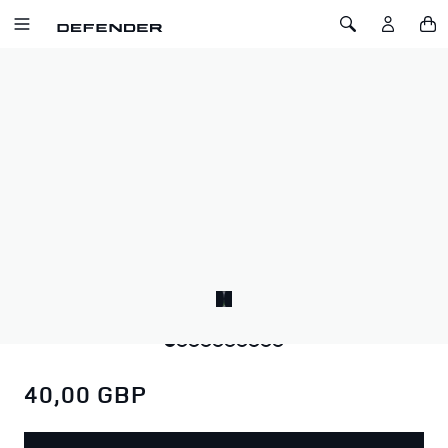
IR AL CONTENIDO
Toggle Navigation
Toggle Search
Inicio
Oso Defender
OSO DEFENDER
SKU: 51DLTY242BNA
Oso de peluche ultrasuave con lazo sencillo en el cuello con
marca y palabra “Defender” bordada en la almohadilla del
pie.
El oso Defender. El mejor pata a pata, sin comparación.
40,00 GBP