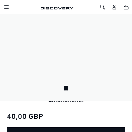
IR AL CONTENIDO
Toggle Navigation
Toggle Search
Inicio
Oso Discovery
OSO DISCOVERY
SKU: 51YLTY243BNA
Oso de peluche supersuave con lazo sencillo en el cuello con
marca y palabra “Discovery” bordada en la almohadilla del
pie.
Listo para unirse a tu próxima aventura.
40,00 GBP