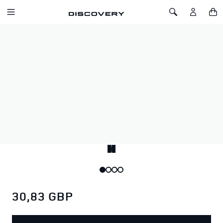
IR AL CONTENIDO
Toggle Navigation
Toggle Search
Inicio
Cable de carga Discovery
CABLE DE CARGA DISCOVERY
SKU: 51YLPH222NVA
Este cable de carga USB Discovery con revestimiento
trenzado incluye conectores Micro USB, Lightning y USB-C, lo
que lo convierte en una solución práctica para los
dispositivos de uso diario.
30,83 GBP