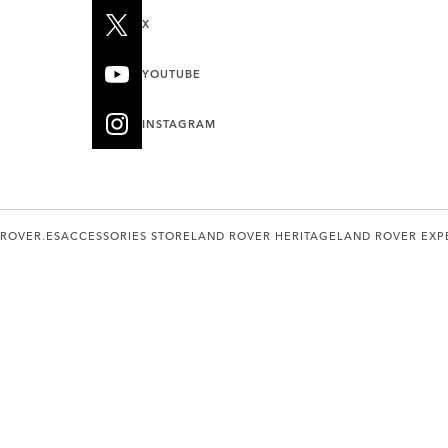
X
YOUTUBE
INSTAGRAM
ROVER.ES
ACCESSORIES STORE
LAND ROVER HERITAGE
LAND ROVER EXP