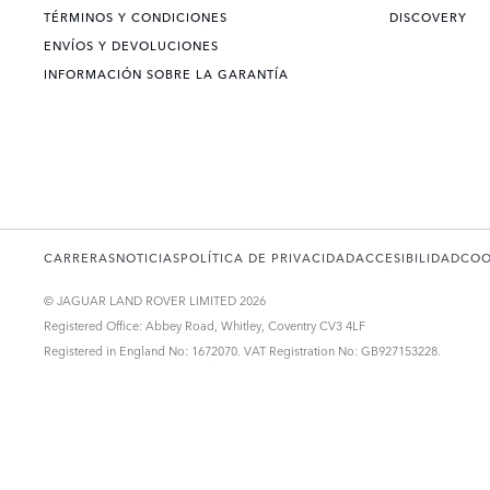
TÉRMINOS Y CONDICIONES
DISCOVERY
ENVÍOS Y DEVOLUCIONES
INFORMACIÓN SOBRE LA GARANTÍA
CARRERAS
NOTICIAS
POLÍTICA DE PRIVACIDAD
ACCESIBILIDAD
COO
© JAGUAR LAND ROVER LIMITED 2026
Registered Office: Abbey Road, Whitley, Coventry CV3 4LF
Registered in England No: 1672070. VAT Registration No: GB927153228.