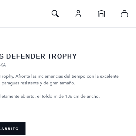
Toggle Search
S DEFENDER TROPHY
BKA
rophy. Afronte las inclemencias del tiempo con la excelente
 paraguas resistente y de gran tamaño.
etamente abierto, el toldo mide 136 cm de ancho.
P
CARRITO