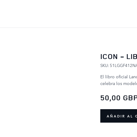
IR AL CONTENIDO
ICON - L
SKU: 51LGGF412N
El libro oficial L
celebra los modelo
50,00 GB
AÑADIR AL 