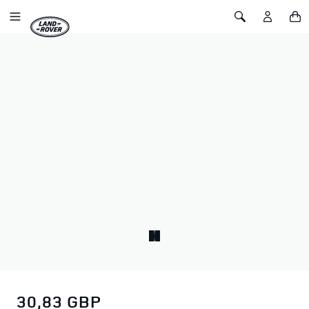
IR AL CONTENIDO
Toggle Navigation
Toggle Search
Inicio
Gorra Land Rover Classic – Heritage Applique
GORRA LAND ROVER CLASSIC –
HERITAGE APPLIQUE
SKU: 51LKCH190KHA
Esta gorra de 5 paneles luce un icono vintage de Land Rover en el
frontal, elaborado con meticulosa atención al detalle. Cada letra
está cosida individualmente, replicando la artesanía de 1948.
Incluye dos bordados adicionales y una bandera tejida para mayor
autenticidad.
30,83 GBP