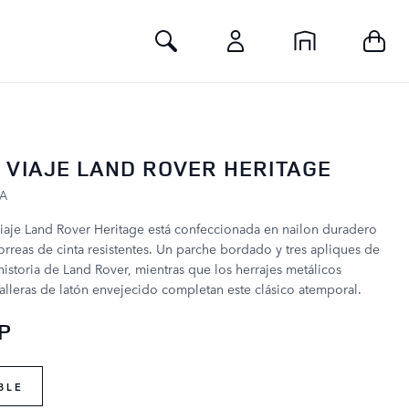
Toggle Search
 VIAJE LAND ROVER HERITAGE
HA
iaje Land Rover Heritage está confeccionada en nailon duradero
orreas de cinta resistentes. Un parche bordado y tres apliques de
 historia de Land Rover, mientras que los herrajes metálicos
alleras de latón envejecido completan este clásico atemporal.
BP
BLE