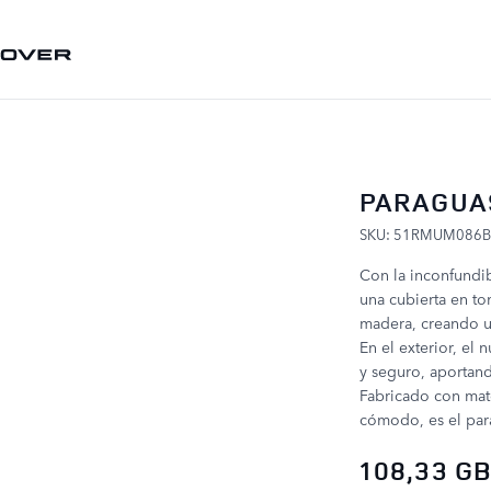
IR AL CONTENIDO
PARAGUA
SKU: 51RMUM086
Con la inconfundib
una cubierta en t
madera, creando u
En el exterior, e
y seguro, aportand
Fabricado con mat
cómodo, es el par
108,33 G