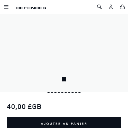
ALLER AU CONTENU
Toggle Navigation
Toggle Search
Accueil
Ours Defender
OURS DEFENDER
SKU: 51DLTY242BNA
Ours en peluche ultra‑doux avec nœud simple au cou marqué
et wordmark Defender brodé sur la semelle du pied.
L’ours Defender. Le meilleur patte à patte, de loin.
40,00 £GB
AJOUTER AU PANIER