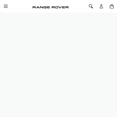
ALLER AU CONTENU
Toggle Navigation
Toggle Search
Accueil
Range Rover
La collection Range Rover
LA COLLECTION DE LONDRES
FILTRES