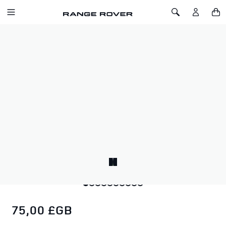
ALLER AU CONTENU
Toggle Navigation
Toggle Search
Accueil
Ours Range Rover
OURS RANGE ROVER
SKU: 51RLTY240BNA
L’ours Range Rover est livré avec un nœud double ruban
autour du cou et une étiquette Range Rover sur l’oreille. Le
logo Range Rover apparaît également sur la semelle du pied.
L’ours Range Rover. Le raffinement réinventé.
75,00 £GB