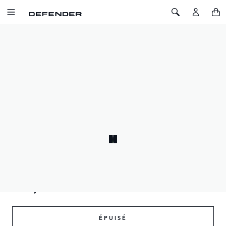
ALLER AU CONTENU
Toggle Navigation
Toggle Search
Accueil
Modèle Réduit Defender 110 échelle 1/18 - Pangea Green
MODÈLE RÉDUIT DEFENDER 110
ÉCHELLE 1/18 - PANGEA GREEN
SKU: 51LJDC076GNW
Réplique collector du nouveau Land Rover Defender 110 en
vert Pangea.
185,00 £GB
ÉPUISÉ