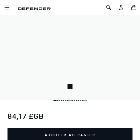
ALLER AU CONTENU
Toggle Navigation
Toggle Search
Accueil
HAUT-PARLEUR BLUETOOTH DEFENDER
HAUT-PARLEUR BLUETOOTH
DEFENDER
SKU: 51DMSK200BKA
Ce haut-parleur Bluetooth multi-fonctions est suffisamment
compact pour vous accompagner partout.
84,17 £GB
AJOUTER AU PANIER