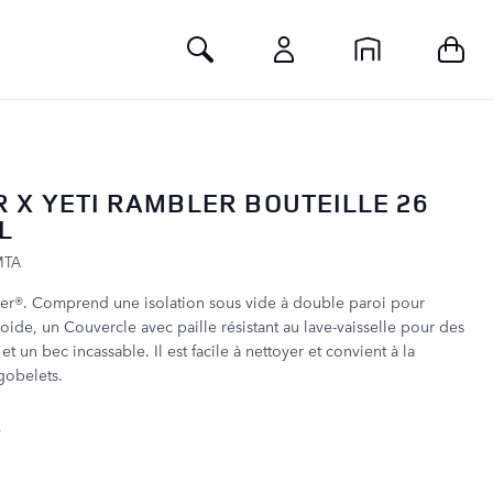
Toggle Search
 X YETI RAMBLER BOUTEILLE 26
L
MTA
ler®. Comprend une isolation sous vide à double paroi pour
oide, un Couvercle avec paille résistant au lave-vaisselle pour des
t un bec incassable. Il est facile à nettoyer et convient à la
gobelets.
B