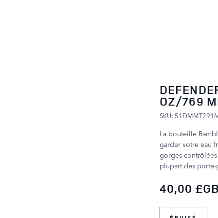
ALLER AU CONTENU
DEFENDER
OZ/769 M
SKU: 51DMMT291
La bouteille Ramb
garder votre eau fr
gorges contrôlées e
plupart des porte-
40,00 £G
ÉPUISÉ