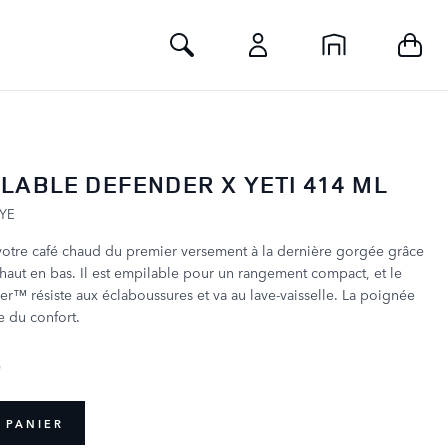
Toggle Search
LABLE DEFENDER X YETI 414 ML
YE
votre café chaud du premier versement à la dernière gorgée grâce
 haut en bas. Il est empilable pour un rangement compact, et le
r™ résiste aux éclaboussures et va au lave-vaisselle. La poignée
te du confort.
B
 PANIER