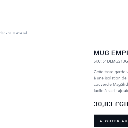
ALLER AU CONTENU
er x YETI 414 ml
MUG EMPI
SKU: 51DLMG213G
Cette tasse garde 
à une isolation de
couvercle MagSlide
facile à saisir ajou
30,83 £G
AJOUTER AU