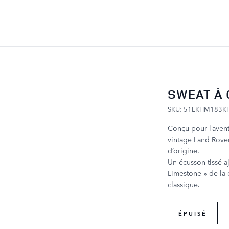
ALLER AU CONTENU
SWEAT À 
SKU: 51LKHM183K
Conçu pour l’aven
vintage Land Rover
d’origine.
Un écusson tissé a
Limestone » de la 
classique.
ÉPUISÉ