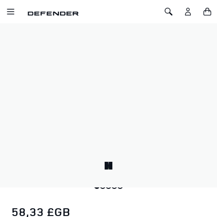
ALLER AU CONTENU
Toggle Navigation
Toggle Search
Accueil
Modèle Icon Land Rover Series I 02 – Bleu County
MODÈLE ICON LAND ROVER SERIES I
02 – BLEU COUNTY
SKU: 51LKGF075BLA
Un hommage au pionnier original.
Inspiré du véhicule qui a tout commencé — le Land Rover
Series I. Le modèle Icon rend hommage à l’esprit novateur du
Series I, célébrant son influence profonde sur le monde
automobile.
58,33 £GB