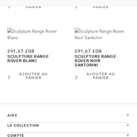
AJOUTER AU
AJOUTER AU
PANIER
PANIER
291,67 £GB
291,67 £GB
SCULPTURE RANGE
SCULPTURE RANGE
ROVER BLANC
ROVER NOIR
SANTORINI
AJOUTER AU
AJOUTER AU
PANIER
PANIER
View more about Sculpture Range Rover Or Batumi
View more about Sculpture Range Rover Vert Belgravia
View more about Sculpture Range Rover Bleu Varesine
View more about Sculpture Range Rover Gris Carpathian
View more about Sculpture Range Rover Gris Charente
View more about Sculpture Range Rover Argent Hakuba
View more about Sculpture Range Rover Blanc
View more about Sculpture Range Rover Noir Santorini
AIDE
LA COLLECTION
COMPTE