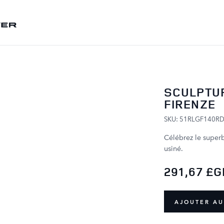
ALLER AU CONTENU
SCULPTU
FIRENZE
SKU: 51RLGF140R
Célébrez le superb
usiné.
291,67 £
AJOUTER AU