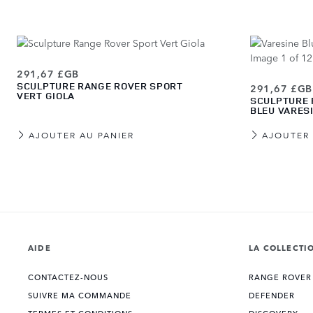
291,67 £GB
SCULPTURE RANGE ROVER SPORT
291,67 £GB
VERT GIOLA
SCULPTURE 
BLEU VARES
AJOUTER AU PANIER
AJOUTER 
View more about Sculpture Range Rover Sport Gris Carpathian
View more about Sculpture Range Rover Sport Gris Charente
View more about Sculpture Range Rover Sport Gris Eiger
View more about Sculpture Range Rover Sport Gris Borasco
View more about Sculpture Range Rover Sport Vert Giola
View more about Sculpture Range Rover Sport Bleu Varesine
View more about Sculpture Range Rover Sport Blanc
View more about Sculpture Range Rover Sport Noir Santorini
AIDE
LA COLLECTI
CONTACTEZ-NOUS
RANGE ROVER
SUIVRE MA COMMANDE
DEFENDER