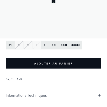
57,50 £GB
PRODUCT OPTIONS:
Taille
XS
S
M
L
XL
XXL
XXXL
XXXXL
AJOUTER AU PANIER
57,50 £GB
Informations Techniques