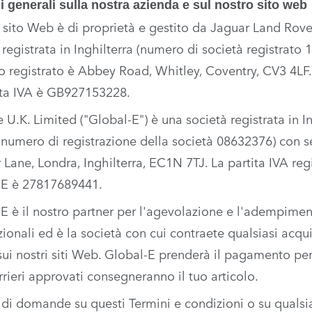
i generali sulla nostra azienda e sul nostro sito web
sito Web è di proprietà e gestito da Jaguar Land Rove
 registrata in Inghilterra (numero di società registrato 1
zo registrato è Abbey Road, Whitley, Coventry, CV3 4LF.
ita IVA è GB927153228.
 U.K. Limited ("Global-E") è una società registrata in In
(numero di registrazione della società 08632376) con s
 Lane, Londra, Inghilterra, EC1N 7TJ. La partita IVA reg
-E è 27817689441.
E è il nostro partner per l'agevolazione e l'adempimen
zionali ed è la società con cui contraete qualsiasi acqui
 sui nostri siti Web. Global-E prenderà il pagamento per 
rrieri approvati consegneranno il tuo articolo.
 di domande su questi Termini e condizioni o su qualsias