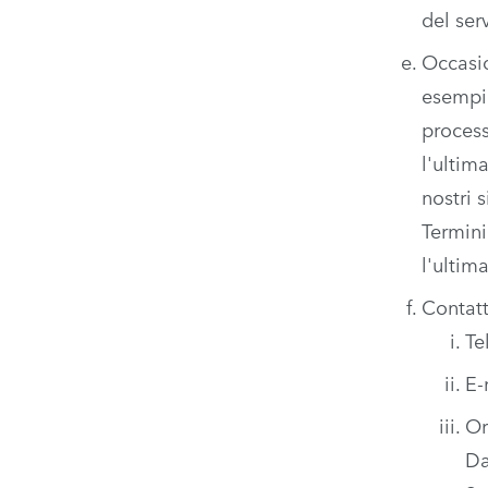
del
serv
Occasi
esempio
process
l'ultim
nostri 
Termini
l'ultim
Contatt
Te
E-
Or
Da