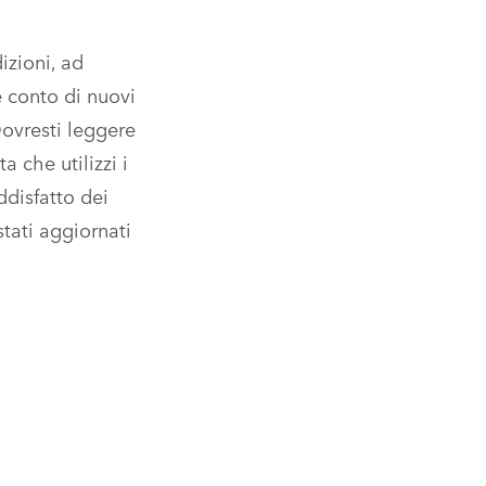
zioni, ad
 conto di nuovi
Dovresti leggere
a che utilizzi i
ddisfatto dei
stati aggiornati