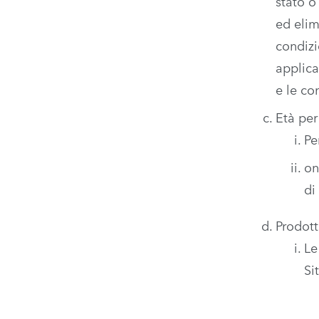
stato o
ed elim
condizi
applica
e le co
Età per
Pe
on
di
Prodott
Le
Sit