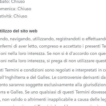
bato: Chiuso
menica: Chiuso
stività: Chiuso
tilizzo del sito web
do, navigando, utilizzando, registrandoti o effettuand
onfermi di aver letto, compreso e accettato i presenti T
oni nella loro interezza. Se non si è d'accordo con que
oni nella loro interezza, si prega di non utilizzare ques
nti Termini e condizioni sono regolati e interpretati in 
ell'Inghilterra e del Galles. Le controversie derivanti d
to saranno soggette esclusivamente alla giurisdizione
erra e Galles. Se uno qualsiasi di questi Termini dovess
e, non valido o altrimenti inapplicabile a causa delle le