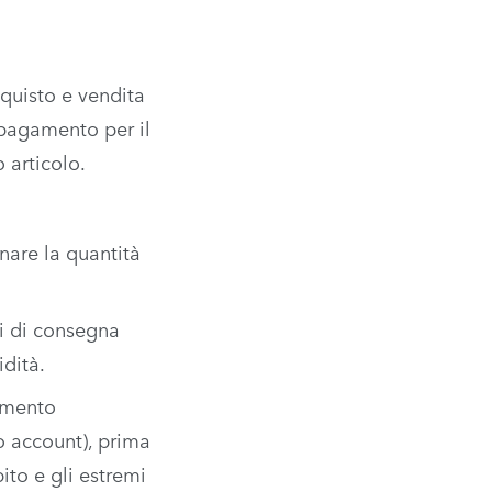
acquisto e vendita
l pagamento per il
 articolo.
nare la quantità
pi di consegna
idità.
amento
o account), prima
pito e gli estremi