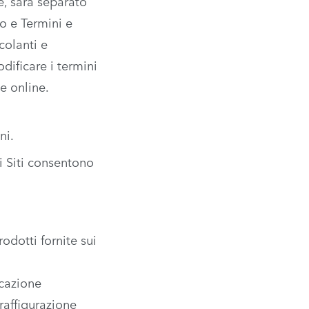
e, sarà separato
zo e Termini e
colanti e
odificare i termini
e online.
ni.
ri Siti consentono
odotti fornite sui
icazione
raffigurazione