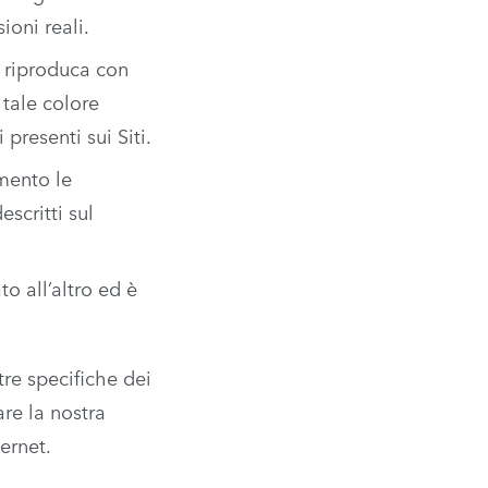
oni reali.
 riproduca con
 tale colore
presenti sui Siti.
omento le
escritti sul
o all’altro ed è
tre specifiche dei
are la nostra
ernet.