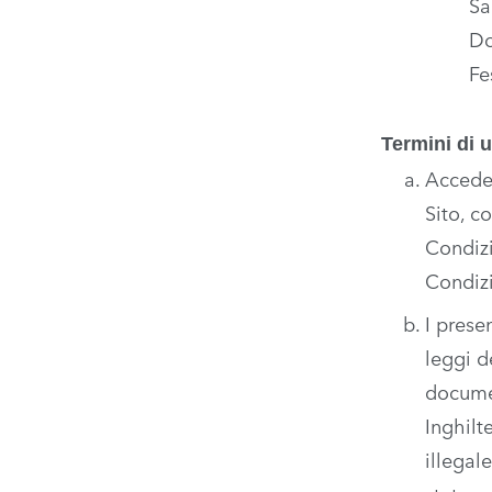
Sa
Do
Fe
Termini di u
Acceden
Sito, c
Condizi
Condizi
I prese
leggi d
documen
Inghilt
illegal