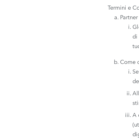
Termini e Co
Partner
Gl
di
tu
Come o
Se
de
Al
st
A 
(u
di