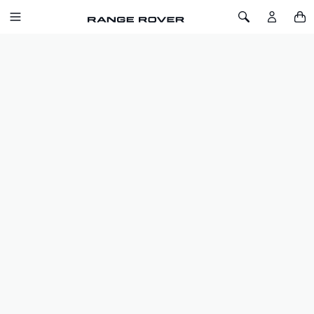
SALTA AL CONTENUTO
Toggle Navigation
Toggle Search
Home
Range Rover
La collezione Rover Range
LA COLLEZIONE DI LONDRA
FILTRI