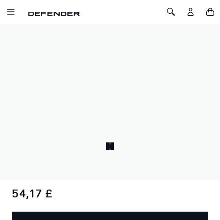
ZUM INHALT SPRINGEN
Toggle Navigation
Toggle Search
Startseite
Defender 110 X Modellauto im Maßstab 1:43
DEFENDER 110 X MODELLAUTO IM
MASSSTAB 1:43
SKU: 51LGDC953BNY
Sammler-Edition-Replik des neuen Land Rover Defender 110
X in Gondwana Stone. Hochwertiges Druckgussmodell aus
Zinklegierung.
54,17 £