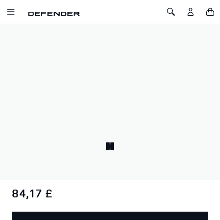
ZUM INHALT SPRINGEN
Toggle Navigation
Toggle Search
Startseite
Defender
Die Defender Kollektion
DEFENDER BLUETOO
DEFENDER BLUETOOTH-
LAUSPRECHER
SKU: 51DMSK200BKA
Dieser multifunktionale Bluetooth-Lautsprecher kann dank
seiner kompakten Abmessungen überall hin mitgenommen
werden.
84,17 £