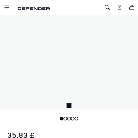
ZUM INHALT SPRINGEN
Toggle Navigation
Toggle Search
Startseite
Defender Kabelloses Ladegerät
DEFENDER KABELLOSES LADEGERÄT
SKU: 51DLPH236GYA
Schnellladen.
Ein kabelloses Ladegerät, das sofortige und zuverlässige
Leistung liefert. Es lädt durch Hüllen bis zu 6 mm – ohne
Kompromisse beim Schutz. Gerät auflegen, und die blaue
LED bestätigt: sicher verbunden und bereit.
35,83 £