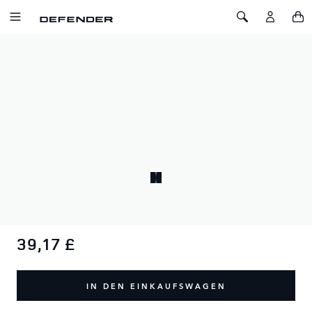
ZUM INHALT SPRINGEN
Toggle Navigation
Toggle Search
Startseite
Defender Kompakt-Regenschirm
DEFENDER KOMPAKT-REGENSCHIRM
SKU: 51DLUM210BKA
Bleiben Sie trocken und geschützt mit dem kompakten
Defender Regenschirm.
39,17 £
IN DEN EINKAUFSWAGEN