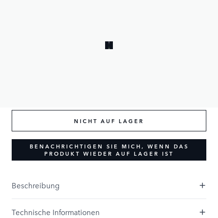
Farbe und Textur des Leders vorkommen. Dies ist Teil der
natürlichen Schönheit von Leder.
283,33 £
NICHT AUF LAGER
BENACHRICHTIGEN SIE MICH, WENN DAS
PRODUKT WIEDER AUF LAGER IST
Beschreibung
Technische Informationen