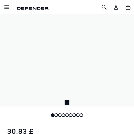
ZUM INHALT SPRINGEN
Toggle Navigation
Toggle Search
Startseite
Defender Trophy Unisex Kappe
DEFENDER TROPHY UNISEX KAPPE
SKU: 51DMCC262BKA
Abenteuerbereit. Sofort ikonisch.
Inspiriert vom Vermächtnis der Defender Trophy ist diese
Unisex-Kappe für alle gemacht, die mutig leben. Moderne
Sandglow-Gelb und das klassische Defender-Branding setzen
überall ein Statement.
30,83 £