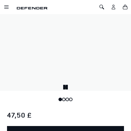
ZUM INHALT SPRINGEN
Toggle Navigation
Toggle Search
Startseite
Land Rover Classic x YETI Hundenapf Groß – Edelstahl
LAND ROVER CLASSIC X YETI
HUNDENAPF GROSS – EDELSTAHL
SKU: 51LLPT215SLE
Erleben Sie den Entdeckergeist mit dem YETI x Land Rover
Classic Hundenapf – der perfekte Begleiter für die Abenteuer
Ihres Vierbeiners.
47,50 £