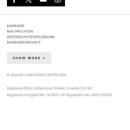
KARRIERE
NACHRICHTEN
DATENSCHUTZERKLÄRUNG
BARRIEREFREIHEIT
SHOW MORE +
© JAGUAR LAND ROVER LIMITED 2026
Registered Office: Abbey Road, Whitley, Coventry CV3 4LF
Registered in England No: 1672070. VAT Registration No: GB927153228.