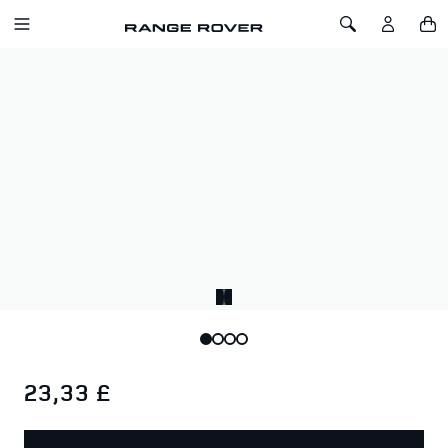
ZUM INHALT SPRINGEN
Toggle Navigation
Toggle Search
Startseite
Range Rover Leder‑Schlüsselanhänger mit Schlaufe
RANGE ROVER
LEDER‑SCHLÜSSELANHÄNGER MIT
SCHLAUFE
SKU: 51RNKR152BKA
Schwarzer Leder‑Schlüsselanhänger mit Schlaufe und
foliengefüllter, tiefgeprägter Range Rover Wortmarke.
23,33 £