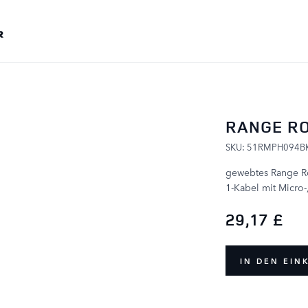
ZUM INHALT SPRINGEN
RANGE R
SKU: 51RMPH094B
gewebtes Range Rov
1-Kabel mit Micro-
29,17 £
IN DEN EI