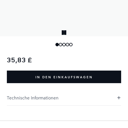
Zuverlässig. Verfeinert. Instinktiv.
Ein Ladeerlebnis, das mit Ihrem Weg Schritt hält.
35,83 £
IN DEN EINKAUFSWAGEN
Technische Informationen