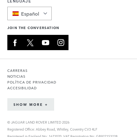
LENGUAJE
Español
JOIN THE CONVERSATION
CARRERAS
NOTICIAS
POLÍTICA DE PRIVACIDAD
ACCESIBILIDAD
SHOW MORE +
© JAGUAR LAND ROVER LIMITED 2026
Registered Office: Abbey Road, Whitley, Coventry CV3 4LF
Registered in England No: 1672070. VAT Registration No: GB927153228.