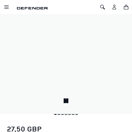
IR AL CONTENIDO
Toggle Navigation
Toggle Search
Inicio
Taza apilable Defender x YETI 10oz/296ml
TAZA APILABLE DEFENDER X YETI
10OZ/296ML
SKU: 51DLMG213WTD
Esta taza mantiene su café caliente desde el primer vertido
hasta el último sorbo con aislamiento de arriba a abajo. Es
apilable para un almacenamiento compacto, y la tapa
MagSlider™ es resistente a las salpicaduras y apta para el
lavavajillas. El mango de fácil agarre añade comodidad.
27,50 GBP