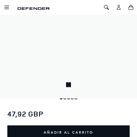
IR AL CONTENIDO
Toggle Navigation
Toggle Search
Inicio
Defensa x YETI Dog Bowl grande
DEFENSA X YETI DOG BOWL GRANDE
SKU: 51DLPT215GYE
Mantiene a los perros grandes alimentados e hidratados,
acero inoxidable 18/8, apto para el lavavajillas, anillo
antideslizante Bearfoot™. 32oz / 1,8L capacidad.
47,92 GBP
AÑADIR AL CARRITO