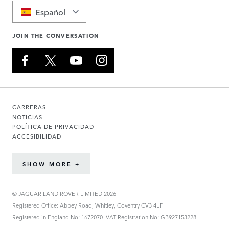
Español
JOIN THE CONVERSATION
CARRERAS
NOTICIAS
POLÍTICA DE PRIVACIDAD
ACCESIBILIDAD
SHOW MORE +
© JAGUAR LAND ROVER LIMITED 2026
Registered Office: Abbey Road, Whitley, Coventry CV3 4LF
Registered in England No: 1672070. VAT Registration No: GB927153228.