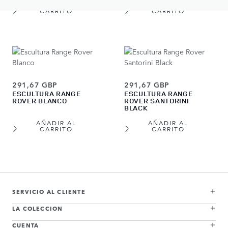
AÑADIR AL
AÑADIR AL
CARRITO
CARRITO
291,67 GBP
291,67 GBP
ESCULTURA RANGE
ESCULTURA RANGE
ROVER BLANCO
ROVER SANTORINI
BLACK
AÑADIR AL
AÑADIR AL
CARRITO
CARRITO
View more about Escultura Range Rover Batumi Gold
View more about Escultura Range Rover Varesine Blue
View more about Escultura Range Rover Carpathian Grey
View more about Escultura Range Rover Charente Grey
View more about Escultura Range Rover Eiger Grey
View more about Escultura Range Rover Hakuba Silver
View more about Escultura Range Rover Blanco
View more about Escultura Range Rover Santorini Black
SERVICIO AL CLIENTE
LA COLECCION
CUENTA