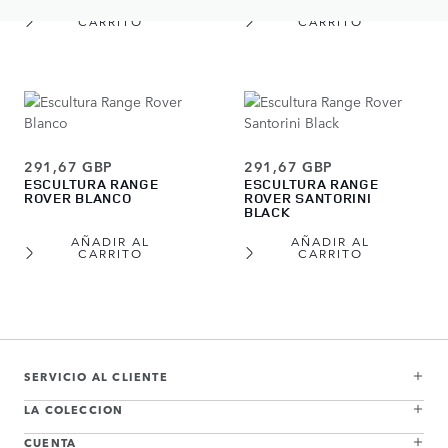
AÑADIR AL
AÑADIR AL
CARRITO
CARRITO
291,67 GBP
291,67 GBP
ESCULTURA RANGE
ESCULTURA RANGE
ROVER BLANCO
ROVER SANTORINI
BLACK
AÑADIR AL
AÑADIR AL
CARRITO
CARRITO
View more about Escultura Range Rover Batumi Gold
View more about Escultura Range Rover Belgravia Green
View more about Escultura Range Rover Varesine Blue
View more about Escultura Range Rover Charente Grey
View more about Escultura Range Rover Eiger Grey
View more about Escultura Range Rover Hakuba Silver
View more about Escultura Range Rover Blanco
View more about Escultura Range Rover Santorini Black
SERVICIO AL CLIENTE
LA COLECCION
CUENTA