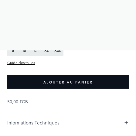
50,00 £GB
PRODUCT OPTIONS:
Taille
S
M
L
XL
XXL
Guide des tailles
AJOUTER AU PANIER
50,00 £GB
Informations Techniques