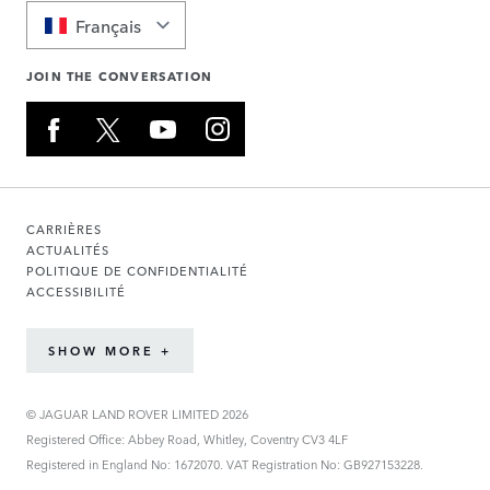
Français
JOIN THE CONVERSATION
CARRIÈRES
ACTUALITÉS
POLITIQUE DE CONFIDENTIALITÉ
ACCESSIBILITÉ
SHOW MORE +
© JAGUAR LAND ROVER LIMITED 2026
Registered Office: Abbey Road, Whitley, Coventry CV3 4LF
Registered in England No: 1672070. VAT Registration No: GB927153228.