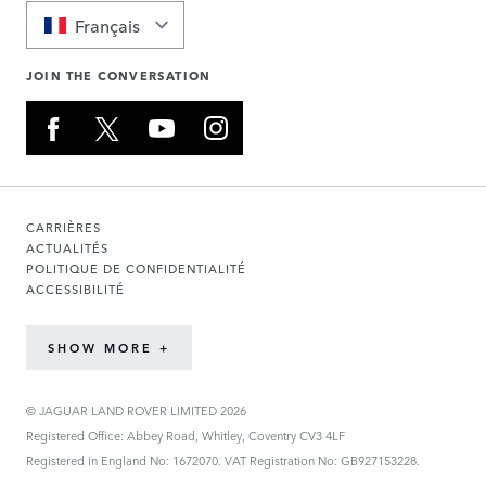
Français
JOIN THE CONVERSATION
CARRIÈRES
ACTUALITÉS
POLITIQUE DE CONFIDENTIALITÉ
ACCESSIBILITÉ
SHOW MORE +
© JAGUAR LAND ROVER LIMITED 2026
Registered Office: Abbey Road, Whitley, Coventry CV3 4LF
Registered in England No: 1672070. VAT Registration No: GB927153228.