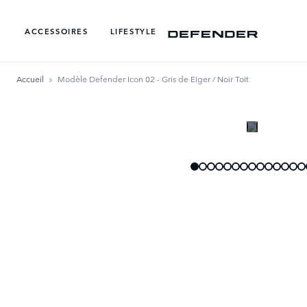
ACCESSOIRES
LIFESTYLE
Accueil
Modèle Defender Icon 02 - Gris de Eiger / Noir Toit