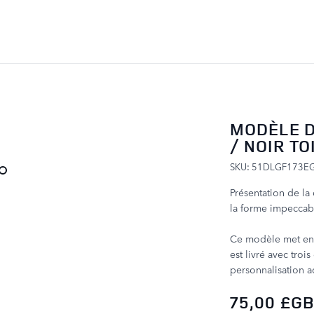
ALLER AU CONTENU
MODÈLE D
/ NOIR TO
SKU: 51DLGF173E
Présentation de la
la forme impeccab
Ce modèle met en v
est livré avec tro
personnalisation a
75,00 £G