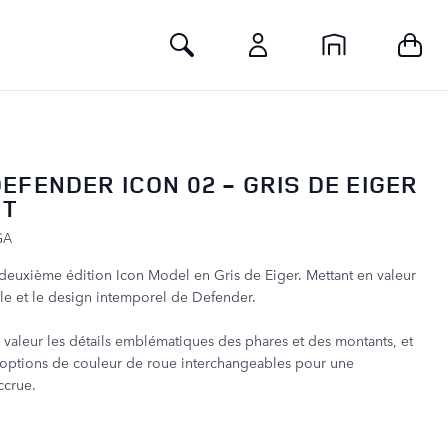
Toggle Search
EFENDER ICON 02 - GRIS DE EIGER
IT
GA
 deuxième édition Icon Model en Gris de Eiger. Mettant en valeur
le et le design intemporel de Defender.
aleur les détails emblématiques des phares et des montants, et
is options de couleur de roue interchangeables pour une
ccrue.
B