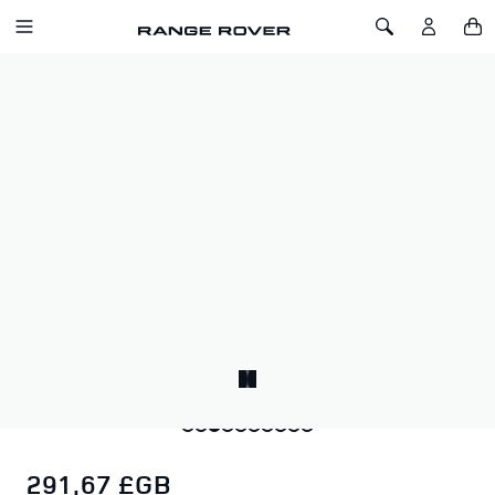
ALLER AU CONTENU
Toggle Navigation
Toggle Search
Accueil
Silk Écharpe Fleur de Chelsea
SILK ÉCHARPE FLEUR DE CHELSEA
SKU: 51RLSF238PNA
Conçu en interne, le foulard présente un graphique abstrait
distinctif et un motif contemporain récurrent inspiré par l'art
moderniste et l'éthique de la marque Range Rover.
Présenté en deux coloris, avec des bords roulés à la main en
sergé pur soie, tissés et finis à la main.
291,67 £GB