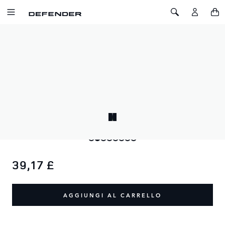
SALTA AL CONTENUTO
Toggle Navigation
Toggle Search
Home
Ombrello compatto Defender
OMBRELLO COMPATTO DEFENDER
SKU: 51DLUM210BKA
Resta asciutto e protetto con l'ombrello compatto Defender.
39,17 £
AGGIUNGI AL CARRELLO