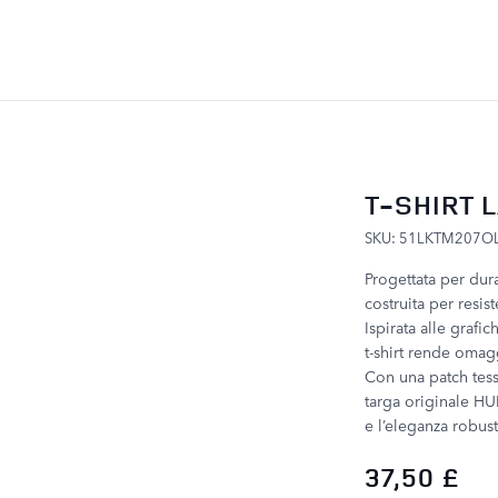
SALTA AL CONTENUTO
T-SHIRT 
SKU: 51LKTM207O
Progettata per dura
costruita per resi
Ispirata alle grafi
t-shirt rende omagg
Con una patch tessu
targa originale HUE
e l’eleganza robust
37,50 £