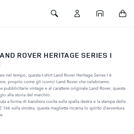
Toggle Search
LAND ROVER HERITAGE SERIES I
L
re nel tempo, questa t-shirt Land Rover Heritage Series I è
stere, proprio come gli iconici Land Rover che celebriamo.
che pubblicitarie vintage e al carattere originale Land Rover, questa
io alla storia del marchio.
ta a forma di bandiera cucita sulla spalla destra e la stampa della
 166 sulla sinistra, questa maglietta incarna lo spirito d’avventura
a.