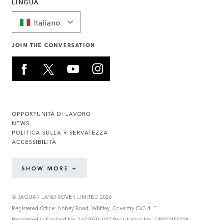
LINGUA
Italiano
JOIN THE CONVERSATION
OPPORTUNITÀ DI LAVORO
NEWS
POLITICA SULLA RISERVATEZZA
ACCESSIBILITÀ
SHOW MORE +
© JAGUAR LAND ROVER LIMITED 2026
Registered Office: Abbey Road, Whitley, Coventry CV3 4LF
Registered in England No: 1672070. VAT Registration No: GB927153228.