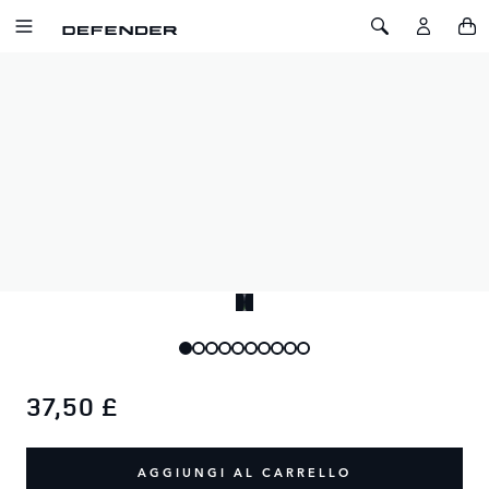
SALTA AL CONTENUTO
Toggle Navigation
Toggle Search
Home
Multiutensile Defender
MULTIUTENSILE DEFENDER
SKU: 51DMTT100BKA
Multiutensile avanzato con rifinitura nera opaca. Include 11
utensili tra cui martello, pinza, rompivetro, coltello, sega,
coltello da bistecca e tronchese.
37,50 £
AGGIUNGI AL CARRELLO