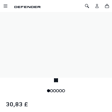
SALTA AL CONTENUTO
Toggle Navigation
Toggle Search
Home
PALA PIEGHEVOLE DEFENDER
PALA PIEGHEVOLE DEFENDER
SKU: 51DLGF243BKA
L'utensile da portare sempre in viaggio. Questa pala adatta a
tutte le superfici si ripiega in un formato portatile. Pala
pieghevole rinforzata progettata per essere riposta con
facilità. Presa facile. Bordo doppio per svariati utilizzi. Manico
rigido e resistente per fare leva.
30,83 £